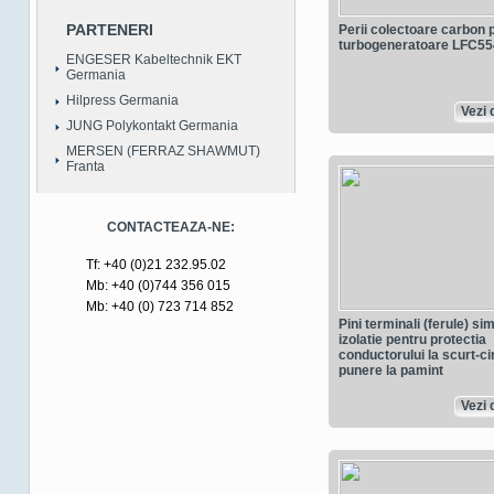
PARTENERI
Perii colectoare carbon 
turbogeneratoare LFC55
ENGESER Kabeltechnik EKT
Germania
Hilpress Germania
Vezi d
JUNG Polykontakt Germania
MERSEN (FERRAZ SHAWMUT)
Franta
CONTACTEAZA-NE:
Tf: +40 (0)21 232.95.02
Mb: +40 (0)744 356 015
Mb: +40 (0) 723 714 852
Pini terminali (ferule) sim
izolatie pentru protectia
conductorului la scurt-cir
punere la pamint
Vezi d