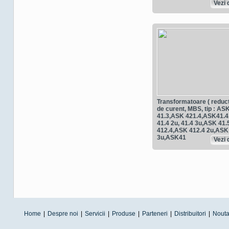
Vezi d
Transformatoare ( reduc
de curent, MBS, tip : AS
41.3,ASK 421.4,ASK41.
41.4 2u, 41.4 3u,ASK 41
412.4,ASK 412.4 2u,ASK
3u,ASK41
Vezi d
Home
|
Despre noi
|
Servicii
|
Produse
|
Parteneri
|
Distribuitori
|
Nouta