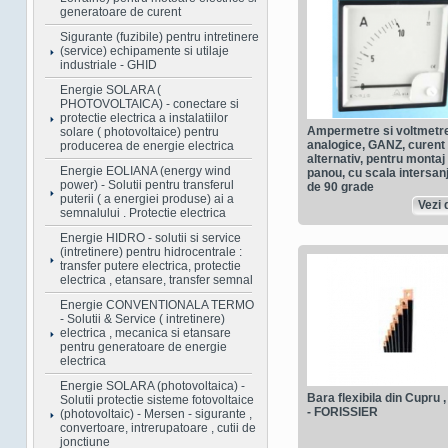
generatoare de curent
Sigurante (fuzibile) pentru intretinere
(service) echipamente si utilaje
industriale - GHID
Energie SOLARA (
PHOTOVOLTAICA) - conectare si
protectie electrica a instalatiilor
Ampermetre si voltmetr
solare ( photovoltaice) pentru
analogice, GANZ, curent
producerea de energie electrica
alternativ, pentru montaj
Energie EOLIANA (energy wind
panou, cu scala intersanj
power) - Solutii pentru transferul
de 90 grade
puterii ( a energiei produse) ai a
Vezi d
semnalului . Protectie electrica
Energie HIDRO - solutii si service
(intretinere) pentru hidrocentrale :
transfer putere electrica, protectie
electrica , etansare, transfer semnal
Energie CONVENTIONALA TERMO
- Solutii & Service ( intretinere)
electrica , mecanica si etansare
pentru generatoare de energie
electrica
Energie SOLARA (photovoltaica) -
Bara flexibila din Cupru ,
Solutii protectie sisteme fotovoltaice
- FORISSIER
(photovoltaic) - Mersen - sigurante ,
convertoare, intrerupatoare , cutii de
jonctiune