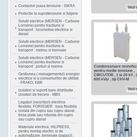
Contactori joasa tensiune - ISKRA
Vezi d
Protectie la supratensiune si fulgere
Solutii electrice (MERSEN - Carbone
Lorraine) pentru tractiune si
transport : locomotive electrice si
diesel
Solutii electrice (MERSEN - Carbone
Lorraine) pentru tractiune si
transport : metrou si tramvaie
Solutii electrice (MERSEN - Carbone
Lorraine) pentru tractiune si
transport : porturi si marine.
Condensatoare monofaz
pentru medie tensiune ,
Gestiunea ( managementul) energiei
CIRCUTOR , 1 la 20 kV , 2
electrice si a consumurilor de utilitati
600 kVar , tip CHV-M
- FRAKO, KBR
Vezi d
Izolatori si suporti bare distributie ,
izolatori de trecere - MBS
Legaturi (racorduri) electrice
flexibile, FORISSIER : bara flexibila
izolata din cupru sau cupru stanat ,
tresa plata sau rotunda din cupru
sau cupru stanat
Materiale electrice, HILPRESS,
pentru montaj electric si de
automatizare, terminale (papuci),