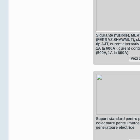
Sigurante (fuzibile), ME
(FERRAZ SHAWMUT), cla
tip AJT, curent alternativ
1A la 600A), curent cont
(500V, 1A la 600A)
Vezi d
Suport standard pentru p
colectoare pentru motoar
generatoare electrice