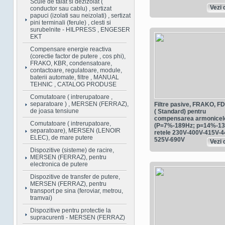
Scule de taiat si dezizolat (
Vezi d
conductor sau cablu) , sertizat
papuci (izolati sau neizolati) , sertizat
pini terminali (ferule) , clesti si
surubelnite - HILPRESS , ENGESER
EKT
Compensare energie reactiva
(corectie factor de putere , cos phi),
FRAKO, KBR, condensatoare,
contactoare, regulatoare, module,
baterii automate, filtre , MANUAL
TEHNIC , CATALOG PRODUSE
Comutatoare ( intrerupatoare ,
separatoare ) , MERSEN (FERRAZ),
Filtre pasive, FRAKO, 
de joasa tensiune
( Standard) pentru
compensarea armonicel
Comutatoare ( intrerupatoare,
(P=7%-189Hz; p=14%-134
separatoare), MERSEN (LENOIR
retele 230V-400V-415V-4
ELEC), de mare putere
525V-690V
Vezi d
Dispozitive (sisteme) de racire,
MERSEN (FERRAZ), pentru
electronica de putere
Dispozitive de transfer de putere,
MERSEN (FERRAZ), pentru
transport pe sina (feroviar, metrou,
tramvai)
Dispozitive pentru protectie la
supracurenti - MERSEN (FERRAZ)