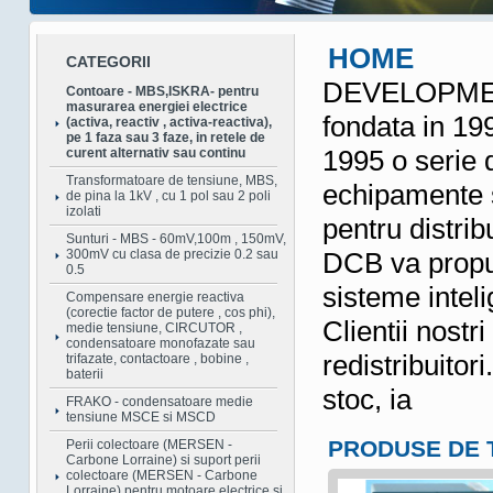
HOME
CATEGORII
DEVELOPMEN
Contoare - MBS,ISKRA- pentru
masurarea energiei electrice
fondata in 19
(activa, reactiv , activa-reactiva),
pe 1 faza sau 3 faze, in retele de
1995 o serie 
curent alternativ sau continu
Transformatoare de tensiune, MBS,
echipamente s
de pina la 1kV , cu 1 pol sau 2 poli
izolati
pentru distrib
Sunturi - MBS - 60mV,100m , 150mV,
300mV cu clasa de precizie 0.2 sau
DCB va propun
0.5
sisteme inteli
Compensare energie reactiva
(corectie factor de putere , cos phi),
Clientii nostri
medie tensiune, CIRCUTOR ,
condensatoare monofazate sau
redistribuitor
trifazate, contactoare , bobine ,
baterii
stoc, ia
FRAKO - condensatoare medie
tensiune MSCE si MSCD
PRODUSE DE 
Perii colectoare (MERSEN -
Carbone Lorraine) si suport perii
colectoare (MERSEN - Carbone
Lorraine) pentru motoare electrice si