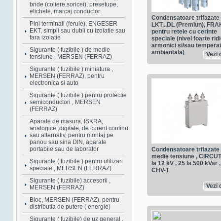
bride (coliere,soricei), presetupe,
etichete, marcaj conductor
Condensatoare trifazate
Pini terminali (ferule), ENGESER
LKT...DL (Premiun), FRA
EKT, simpli sau dubli cu izolatie sau
pentru retele cu cerinte
fara izolatie
speciale (nivel foarte rid
armonici si/sau tempera
Sigurante ( fuzibile ) de medie
ambientala)
Vezi d
tensiune , MERSEN (FERRAZ)
Sigurante ( fuzibile ) miniatura ,
MERSEN (FERRAZ), pentru
electronica si auto
Sigurante ( fuzibile ) pentru protectie
semiconductori , MERSEN
(FERRAZ)
Aparate de masura, ISKRA,
analogice ,digitale, de curent continu
sau alternativ, pentru montaj pe
panou sau sina DIN, aparate
portabile sau de laborator
Condensatoare trifazate
medie tensiune , CIRCUT
Sigurante ( fuzibile ) pentru utilizari
la 12 kV , 25 la 500 kVar ,
speciale , MERSEN (FERRAZ)
CHV-T
Sigurante ( fuzibile) accesorii ,
Vezi d
MERSEN (FERRAZ)
Bloc, MERSEN (FERRAZ), pentru
distributia de putere ( energie)
Sigurante ( fuzibile) de uz general ,