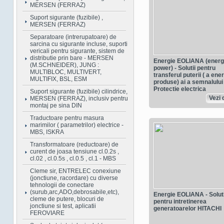
MERSEN (FERRAZ)
Suport sigurante (fuzibile) ,
MERSEN (FERRAZ)
Separatoare (intrerupatoare) de
sarcina cu sigurante incluse, suporti
vericali pentru sigurante, sistem de
distributie prin bare - MERSEN
Energie EOLIANA (energ
(M.SCHNEIDER), JUNG :
power) - Solutii pentru
MULTIBLOC, MULTIVERT,
transferul puterii ( a ener
MULTIFIX, BSL, ESM
produse) ai a semnalului 
Protectie electrica
Suport sigurante (fuzibile) cilindrice,
Vezi d
MERSEN (FERRAZ), inclusiv pentru
montaj pe sina DIN
Traductoare pentru masura
marimilor ( parametrilor) electrice -
MBS, ISKRA
Transformatoare (reductoare) de
curent de joasa tensiune cl.0.2s ,
cl.02 , cl.0.5s , cl.0.5 , cl.1 - MBS
Cleme sir, ENTRELEC conexiune
(jonctiune, racordare) cu diverse
tehnologii de conectare
(surub,arc,ADO,debrosabile,etc),
Energie EOLIANA - Soluti
cleme de putere, blocuri de
pentru intretinerea
jonctiune si test, aplicatii
generatoarelor HITACHI
FEROVIARE